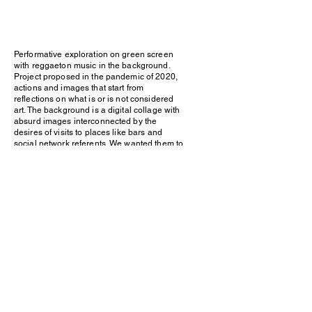
Performative exploration on green screen
with reggaeton music in the background.
Project proposed in the pandemic of 2020,
actions and images that start from
reflections on what is or is not considered
art. The background is a digital collage with
absurd images interconnected by the
desires of visits to places like bars and
social network referents. We wanted them to
be elements that are inserted in the mind of
the artist while her body interacted with the
tools we used in the pandemic when we
went out, as well as using a formal
wardrobe to interact with the background
and making visible what it was. The idea
was to play with the formality and standards
of the pre-established canons of beauty, to
investigate the absurd, decolonial and
experimental.
Andrea Beteta