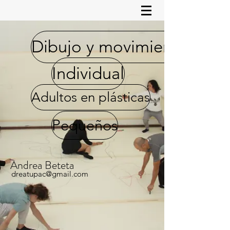
Dibujo y movimiento
Individual
Adultos en plásticas
Pequeños
Andrea Beteta
dreatupac@gmail.com